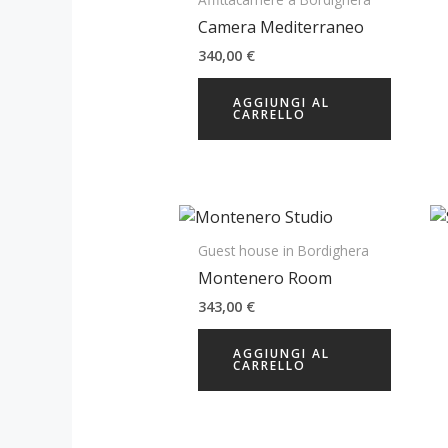
Camera Mediterraneo
340,00
€
AGGIUNGI AL
CARRELLO
Guest house in Bordighera
Montenero Room
343,00
€
AGGIUNGI AL
CARRELLO