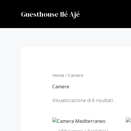
Vai
al
Guesthouse Ilé Ajé
contenuto
Home
/ Camere
Camere
Visualizzazione di 6 risultati
Affittacamere a Bordighera