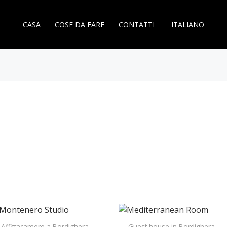
CASA
COSE DA FARE
CONTATTI
ITALIANO
Affittacamere a Bordighera
Guest house in Bordighera