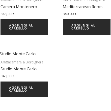
Camera Montenero
Mediterranean Room
343,00
€
340,00
€
AGGIUNGI AL
AGGIUNGI AL
CARRELLO
CARRELLO
Affittacamere a Bordighera
Studio Monte Carlo
343,00
€
AGGIUNGI AL
CARRELLO