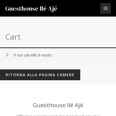
Vai
Guesthouse Ilé Ajé
al
contenuto
Cart
Il tuo carrello è vuoto.
RITORNA ALLA PAGINA CAMERE
Guesthouse Ilé Ajé