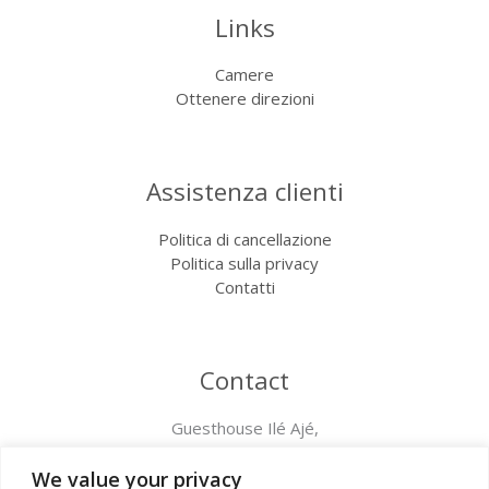
Links
Camere
Ottenere direzioni
Assistenza clienti
Politica di cancellazione
Politica sulla privacy
Contatti
Contact
Guesthouse Ilé Ajé,
Via degli Inglesi 76B 18012 Bordighera (IM), Italia
+39 349 620 7898
We value your privacy