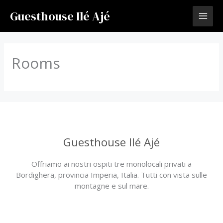
Vai
Guesthouse Ilé Ajé
al
contenuto
Rooms
Guesthouse Ilé Ajé
Offriamo ai nostri ospiti tre monolocali privati a
Bordighera, provincia Imperia, Italia. Tutti con vista sulle
montagne e sul mare.