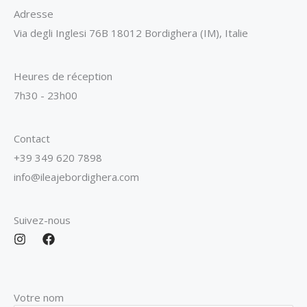
Adresse
Via degli Inglesi 76B 18012 Bordighera (IM), Italie
Heures de réception
7h30 - 23h00
Contact
+39 349 620 7898
info@ileajebordighera.com
Suivez-nous
I
F
n
a
s
c
t
e
a
b
Votre nom
g
o