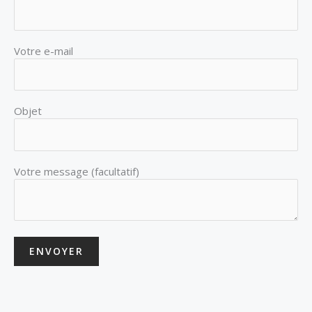
r
o
a
k
m
Votre e-mail
Objet
Votre message (facultatif)