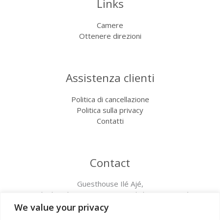
Links
Camere
Ottenere direzioni
Assistenza clienti
Politica di cancellazione
Politica sulla privacy
Contatti
Contact
Guesthouse Ilé Ajé,
Via degli Inglesi 76B 18012 Bordighera (IM), Italia
+39 349 620 7898
We value your privacy
CITRA : 008008-AFF-0010