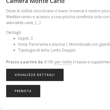
Camera Monte Carlo
Dove le colline incontrano il mare, troverai il nostro pi
Mediterraneo e accesso a una piscina condivisa solo con g
adorabile cane, […]
Dettagli
Ospiti:
3
Vista:
Panorama e piscina | Monolocale con giardi
Tipologia di letto:
Letto Doppio
Prezzo a partire da:
€
195
per notte
(+tasse e supplemen
VISUALIZZA DETTAGLI
PRENOTA