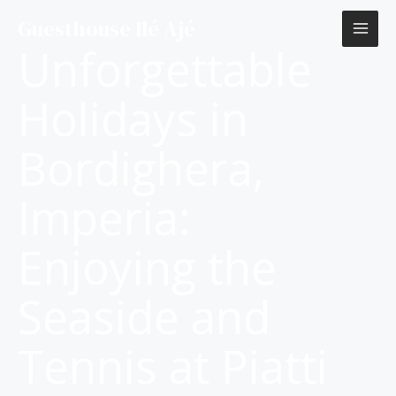
Vai
Guesthouse Ilé Ajé
al
Unforgettable
contenuto
Holidays in
Bordighera,
Imperia:
Enjoying the
Seaside and
Tennis at Piatti